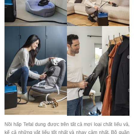
Nồi hấp Tefal dung được trên tất cả mợi loại chất liểu vả,
kể cả những vật liệu tốt nhất và nhạy cảm nhất. Bộ quần