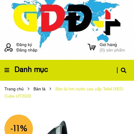
Đăng ký
Giỏ hàng
Đăng nhập
(
0
) sản phẩm
Danh mục
Trang chủ
Bàn là
Bàn là hơi nước cao cấp Tefal IXEO
Cube UT2020
-11%