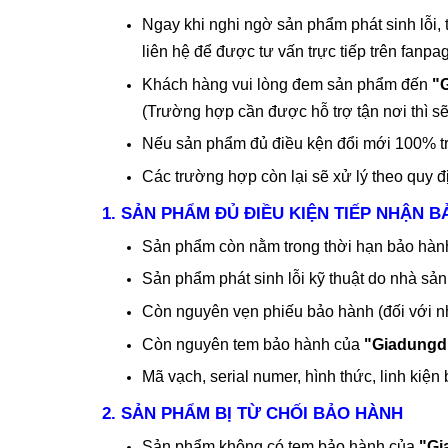
Ngay khi nghi ngờ sản phẩm phát sinh lỗi,
liên hệ để được tư vấn trực tiếp trên fanp
Khách hàng vui lòng đem sản phẩm đến
"
(Trường hợp cần được hỗ trợ tận nơi thì s
Nếu sản phẩm đủ điều kện đổi mới 100% tr
Các trường hợp còn lại sẽ xử lý theo quy 
1. SẢN PHẨM ĐỦ ĐIỀU KIỆN TIẾP NHẬN 
Sản phẩm còn nằm trong thời hạn bảo hàn
Sản phẩm phát sinh lỗi kỹ thuật do nhà sản
Còn nguyên vẹn phiếu bảo hành (đối với n
Còn nguyên tem bảo hành của
"Giadungd
Mã vạch, serial numer, hình thức, linh ki
2. SẢN PHẨM BỊ TỪ CHỐI BẢO HÀNH
Sản phẩm không có tem bảo hành của
"Gi