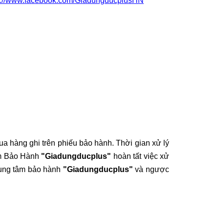
s://www.facebook.com/GiadungducplusHN
ua hàng ghi trên phiếu bảo hành. Thời gian xử lý
âm Bảo Hành
"Giadungducplus"
hoàn tất việc xử
Trung tâm bảo hành
"Giadungducplus"
và ngược