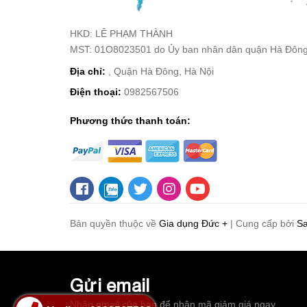
HKD: LÊ PHẠM THÀNH
MST: 01O8023501 do Ủy ban nhân dân quận Hà Đông
Địa chỉ:
, Quận Hà Đông, Hà Nội
Điện thoại:
0982567506
Phương thức thanh toán:
Bản quyền thuộc về
Gia dụng Đức +
|
Cung cấp bởi
S
Gửi email
Nhập email của bạn để nhận mã giảm giá ngay