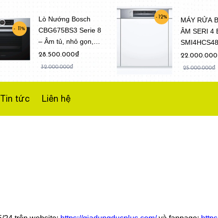
12%
Lò Nướng Bosch
MÁY RỬA 
CBG675BS3 Serie 8
11%
ÂM SERI 4
– Âm tủ, nhỏ gọn,
SMI4HCS4
Dung tích 47 Lít
(Model 202
28.500.000₫
22.000.00
32.000.000₫
25.000.000₫
Tin tức
Liên hệ
h