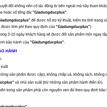
 tuyệt đối không nên cố tác động từ bên ngoài mà hãy tham kh
age hoặc số tổng đài
"Giadungducplus"
.
Giadungducplus"
để được hỗ trợ kỹ thuật, kiểm tra tình trạn
ẽ được tính phí theo quy định của
"Giadungducplus"
)
ong 3-10 ngày khách hàng sẽ được đổi sản phẩm mới ngay lập 
định bảo hành của
"Giadungducplus"
.
BẢO HÀNH
h
 xuất
hững sản phẩm được cấp), không chắp vá, không rách, không c
ucplus"
và nhà sản xuất (trừ những sản phẩm hành điện tử)
.
ện bên trong sản phẩm phải còn nguyên vẹn đủ theo quy định bảo
adungducplus"
.