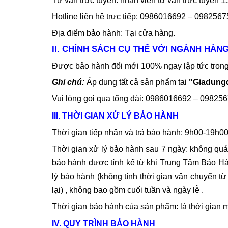
Tư vấn trực tuyến: nhân viên tư vấn trực tuyến 1
Hotline liên hệ trực tiếp: 0986016692 – 0982567
Địa điểm bảo hành: Tại cửa hàng.
II. CHÍNH SÁCH CỤ THỂ VỚI NGÀNH HÀN
Được bảo hành đổi mới 100% ngay lập tức trong 
Ghi chú:
Áp dụng tất cả sản phẩm tại
"Giadung
Vui lòng gọi qua tổng đài: 0986016692 – 09825
III. THỜI GIAN XỬ LÝ BẢO HÀNH
Thời gian tiếp nhận và trả bảo hành: 9h00-19h00
Thời gian xử lý bảo hành sau 7 ngày: không quá 
bảo hành được tính kể từ khi Trung Tâm Bảo 
lý bảo hành (không tính thời gian vận chuyển 
lại) , không bao gồm cuối tuần và ngày lễ .
Thời gian bảo hành của sản phẩm: là thời gian 
IV. QUY TRÌNH BẢO HÀNH