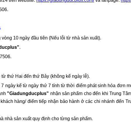
5/24 trên website:
https://giadungducplus.com/
và fanpage:
http
506.
G
vòng 10 ngày đầu tiên (Nếu lỗi từ nhà sản xuất)
.
ducplus"
.
67506.
 từ thứ Hai đến thứ Bảy (không kể ngày lễ)
.
7 ngày kể từ ngày thứ 7 tính từ thời điểm phát sinh hóa đơn m
Hành
"Giadungducplus"
nhận sản phẩm cho đến khi Trung T
từ khách hàng/ điểm tiếp nhận bảo hành ở các chi nhánh đến 
mà nhà sản xuất quy định cho từng sản phẩm.