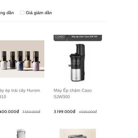
ăng dần
Giá giảm dần
y ép trái cây Hurom
Máy Ép chậm Caso
310
SJW300
.400.000₫
3.199.000₫
7.550.000₫
4.500.000₫