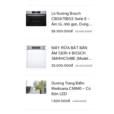
Lò Nướng Bosch
CBG675BS3 Serie 8 –
Âm tủ, nhỏ gọn, Dung
tích 47 Lít
28.500.000₫
32.000.000₫
MÁY RỬA BÁT BÁN
ÂM SERI 4 BOSCH
SMI4HCS48E (Model
2021)
22.000.000₫
25.000.000₫
Gương Trang Điểm
Medisana CM840 – Có
Đèn LED
1.200.000₫
1.560.000₫