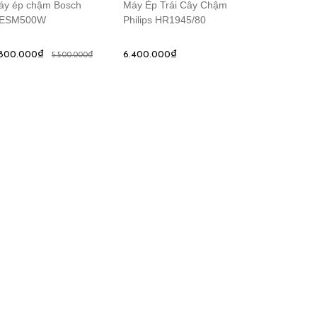
áy ép chậm Bosch
Máy Ép Trái Cây Chậm
ESM500W
Philips HR1945/80
.800.000₫
6.400.000₫
5.500.000₫