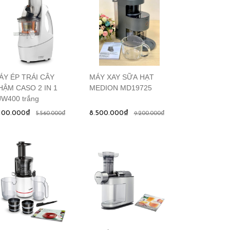
ÁY ÉP TRÁI CÂY
MÁY XAY SỮA HẠT
HẬM CASO 2 IN 1
MEDION MD19725
JW400 trắng
.100.000₫
8.500.000₫
5.560.000₫
9.200.000₫