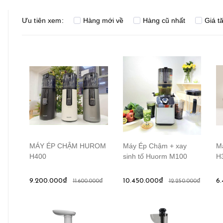
Ưu tiên xem:
Hàng mới về
Hàng cũ nhất
Giá t
MÁY ÉP CHẬM HUROM
Máy Ép Chậm + xay
Má
H400
sinh tố Huorm M100
H
9.200.000₫
10.450.000₫
6
11.600.000₫
12.250.000₫