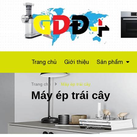
Máy sấy bơm nhiệt
Bosch WTX87M20
Series 8
Liên hệ
Trang chủ
Giới thiệu
Sản phẩm
Trang chủ
Máy ép trái cây
Máy ép trái cây