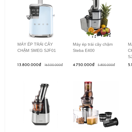
MÁY ÉP TRÁI CÂY
Máy ép trái cây chậm
M
CHẬM SMEG SJF01
Steba E400
C
S
13.800.000₫
4.750.000₫
5
16.500.000₫
5.800.000₫