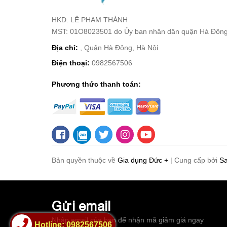
HKD: LÊ PHẠM THÀNH
MST: 01O8023501 do Ủy ban nhân dân quận Hà Đông
Địa chỉ:
, Quận Hà Đông, Hà Nội
Điện thoại:
0982567506
Phương thức thanh toán:
Bản quyền thuộc về
Gia dụng Đức +
|
Cung cấp bởi
S
Gửi email
Nhập email của bạn để nhận mã giảm giá ngay
Hotline: 0982567506