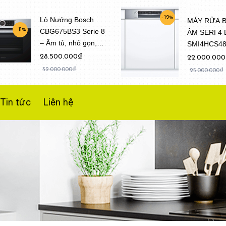
12%
Lò Nướng Bosch
MÁY RỬA 
CBG675BS3 Serie 8
11%
ÂM SERI 4
– Âm tủ, nhỏ gọn,
SMI4HCS4
Dung tích 47 Lít
(Model 202
28.500.000₫
22.000.00
32.000.000₫
25.000.000₫
Tin tức
Liên hệ