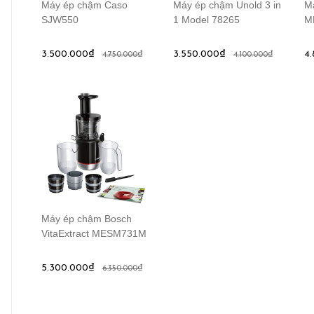
Máy ép chậm Caso
Máy ép chậm Unold 3 in
M
SJW550
1 Model 78265
M
3.500.000₫
3.550.000₫
4
4.750.000₫
4.100.000₫
Máy ép chậm Bosch
VitaExtract MESM731M
5.300.000₫
6.350.000₫