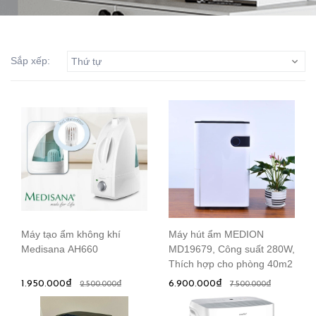
Sắp xếp:
Thứ tự
Máy tạo ẩm không khí
Máy hút ẩm MEDION
Medisana AH660
MD19679, Công suất 280W,
Thích hợp cho phòng 40m2
1.950.000₫
6.900.000₫
2.500.000₫
7.500.000₫