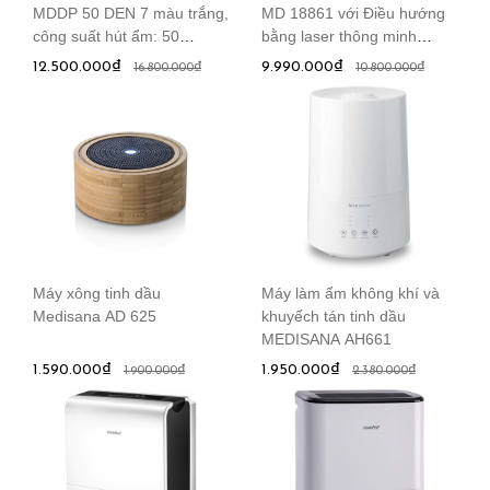
MDDP 50 DEN 7 màu trắng,
MD 18861 với Điều hướng
công suất hút ẩm: 50
bằng laser thông minh
lít/24giờ, diện tích phòng:
(Model 2020, Tương thích
12.500.000₫
9.990.000₫
16.800.000₫
10.800.000₫
100 m2
ứng dụng và Alexa, Sơ đồ
phòng, Thời gian chạy 120
phút)
Máy xông tinh dầu
Máy làm ẩm không khí và
Medisana AD 625
khuyếch tán tinh dầu
MEDISANA AH661
1.590.000₫
1.950.000₫
1.900.000₫
2.380.000₫