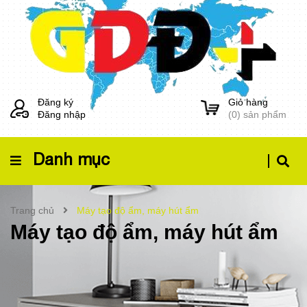
Đăng ký
Giỏ hàng
Đăng nhập
(
0
) sản phẩm
Danh mục
Trang chủ
Máy tạo độ ẩm, máy hút ẩm
Máy tạo độ ẩm, máy hút ẩm