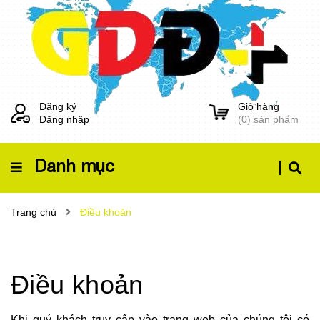
Đăng ký
Giỏ hàng
Đăng nhập
(
0
) sản phẩm
Danh mục
Trang chủ
Điều khoản
Điều khoản
Khi quý khách truy cập vào trang web của chúng tôi có