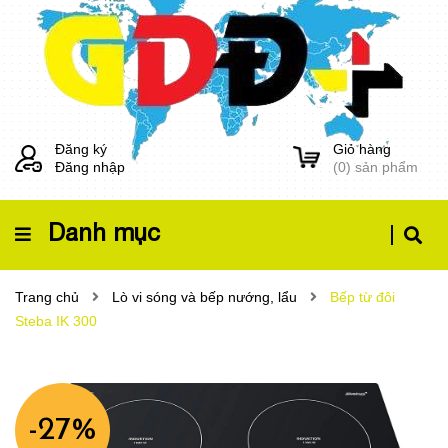
Đăng ký
Giỏ hàng
Đăng nhập
(
0
) sản phẩm
Danh mục
Trang chủ
Lò vi sóng và bếp nướng, lẩu
Bếp từ đôi
Steba IK 300
-27%