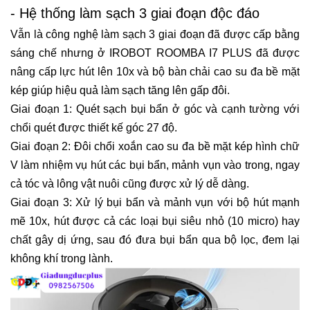
- Hệ thống làm sạch 3 giai đoạn độc đáo
Vẫn là công nghệ làm sạch 3 giai đoạn đã được cấp bằng
sáng chế nhưng ở IROBOT ROOMBA I7 PLUS đã được
nâng cấp lực hút lên 10x và bộ bàn chải cao su đa bề mặt
kép giúp hiệu quả làm sạch tăng lên gấp đôi.
Giai đoạn 1: Quét sạch bụi bẩn ở góc và cạnh tường với
chổi quét được thiết kế góc 27 độ.
Giai đoạn 2: Đôi chổi xoắn cao su đa bề mặt kép hình chữ
V làm nhiệm vụ hút các bụi bẩn, mảnh vụn vào trong, ngay
cả tóc và lông vật nuôi cũng được xử lý dễ dàng.
Giai đoạn 3: Xử lý bụi bẩn và mảnh vụn với bộ hút mạnh
mẽ 10x, hút được cả các loại bụi siêu nhỏ (10 micro) hay
chất gây dị ứng, sau đó đưa bụi bẩn qua bộ lọc, đem lại
không khí trong lành.