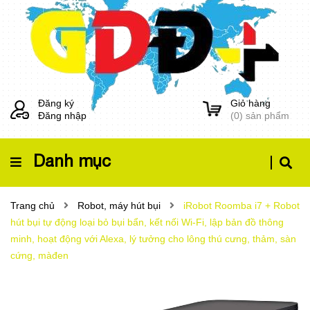
Đăng ký
Giỏ hàng
Đăng nhập
(
0
) sản phẩm
Danh mục
Trang chủ
Robot, máy hút bụi
iRobot Roomba i7 + Robot
hút bụi tự động loại bỏ bụi bẩn, kết nối Wi-Fi, lập bản đồ thông
minh, hoạt động với Alexa, lý tưởng cho lông thú cưng, thảm, sàn
cứng, màđen