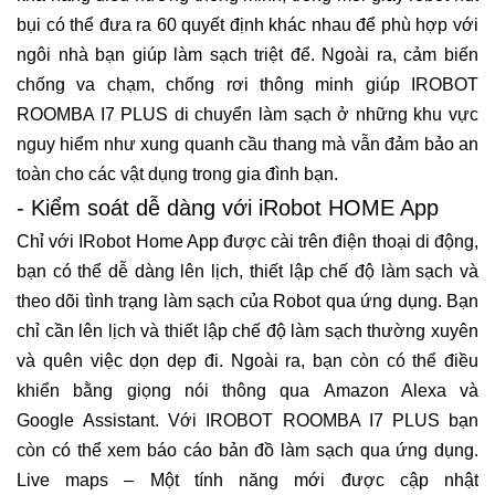
bụi có thể đưa ra 60 quyết định khác nhau để phù hợp với
ngôi nhà bạn giúp làm sạch triệt để. Ngoài ra, cảm biến
chống va chạm, chống rơi thông minh giúp IROBOT
ROOMBA I7 PLUS di chuyển làm sạch ở những khu vực
nguy hiểm như xung quanh cầu thang mà vẫn đảm bảo an
toàn cho các vật dụng trong gia đình bạn.
- Kiểm soát dễ dàng với iRobot HOME App
Chỉ với IRobot Home App được cài trên điện thoại di động,
bạn có thể dễ dàng lên lịch, thiết lập chế độ làm sạch và
theo dõi tình trạng làm sạch của Robot qua ứng dụng. Bạn
chỉ cần lên lịch và thiết lập chế độ làm sạch thường xuyên
và quên việc dọn dẹp đi. Ngoài ra, bạn còn có thể điều
khiển bằng giọng nói thông qua Amazon Alexa và
Google Assistant. Với IROBOT ROOMBA I7 PLUS bạn
còn có thể xem báo cáo bản đồ làm sạch qua ứng dụng.
Live maps – Một tính năng mới được cập nhật