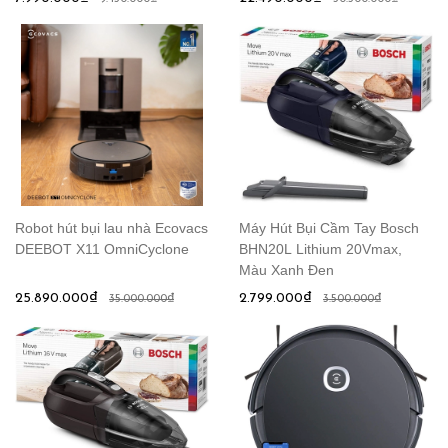
Robot hút bụi lau nhà Ecovacs
Máy Hút Bụi Cầm Tay Bosch
DEEBOT X11 OmniCyclone
BHN20L Lithium 20Vmax,
Màu Xanh Đen
25.890.000₫
2.799.000₫
35.000.000₫
3.500.000₫