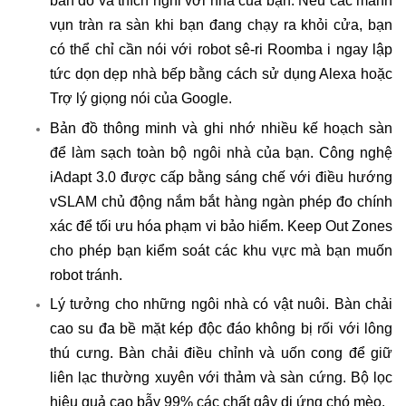
bản đồ và thích nghi với nhà của bạn. Nếu các mảnh
vụn tràn ra sàn khi bạn đang chạy ra khỏi cửa, bạn
có thể chỉ cần nói với robot sê-ri Roomba i ngay lập
tức dọn dẹp nhà bếp bằng cách sử dụng Alexa hoặc
Trợ lý giọng nói của Google.
Bản đồ thông minh và ghi nhớ nhiều kế hoạch sàn
để làm sạch toàn bộ ngôi nhà của bạn. Công nghệ
iAdapt 3.0 được cấp bằng sáng chế với điều hướng
vSLAM chủ động nắm bắt hàng ngàn phép đo chính
xác để tối ưu hóa phạm vi bảo hiểm. Keep Out Zones
cho phép bạn kiểm soát các khu vực mà bạn muốn
robot tránh.
Lý tưởng cho những ngôi nhà có vật nuôi. Bàn chải
cao su đa bề mặt kép độc đáo không bị rối với lông
thú cưng. Bàn chải điều chỉnh và uốn cong để giữ
liên lạc thường xuyên với thảm và sàn cứng. Bộ lọc
hiệu quả cao bẫy 99% các chất gây dị ứng chó mèo.