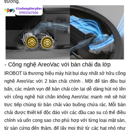
trường.
- Công nghệ AreoVac với bàn chải đa lớp
IROBOT là thương hiệu máy hút bụi duy nhất sở hữu công
nghệ AreoVac với 2 bàn chải chính . Một để tán đều bụi
bẩn, các mảnh vụn để bàn chải còn lại dễ dàng hút nó lên
với công nghệ hút chân không AeroVac mạnh mẽ sẽ hút
trực tiếp chúng từ bàn chải vào buồng chứa rác. Mỗi bàn
chải được thiết kế độc đáo với các đầu cao su có thể điều
chỉnh và uốn cong sao cho phù hợp với từng loại mặt sàn,
từ sàn cứng đến thảm, để lấy mọi thứ từ các hạt nhỏ như