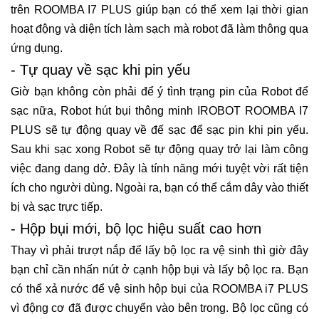
trên ROOMBA I7 PLUS giúp bạn có thể xem lại thời gian
hoạt động và diện tích làm sạch mà robot đã làm thông qua
ứng dụng.
- Tự quay về sạc khi pin yếu
Giờ bạn không còn phải để ý tình trạng pin của Robot để
sạc nữa, Robot hút bụi thông minh IROBOT ROOMBA I7
PLUS sẽ tự động quay về đế sạc để sạc pin khi pin yếu.
Sau khi sạc xong Robot sẽ tự động quay trở lại làm công
việc đang dang dở. Đây là tính năng mới tuyệt vời rất tiện
ích cho người dùng. Ngoài ra, bạn có thể cắm dây vào thiết
bị và sạc trực tiếp.
- Hộp bụi mới, bộ lọc hiệu suất cao hơn
Thay vì phải trượt nắp để lấy bộ lọc ra vệ sinh thì giờ đây
bạn chỉ cần nhấn nút ở cạnh hộp bụi và lấy bộ lọc ra. Bạn
có thể xả nước để vệ sinh hộp bụi của ROOMBA i7 PLUS
vì động cơ đã được chuyển vào bên trong. Bộ lọc cũng có