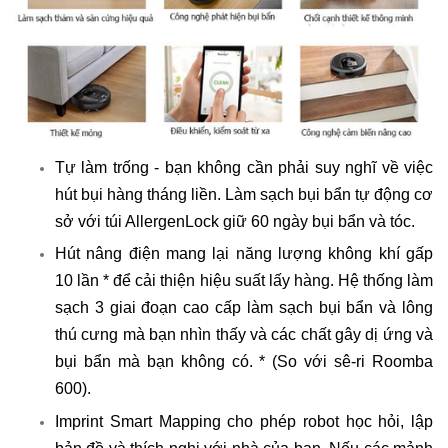
Tự làm trống - bạn không cần phải suy nghĩ về việc
hút bụi hàng tháng liền. Làm sạch bụi bẩn tự động cơ
sở với túi AllergenLock giữ 60 ngày bụi bẩn và tóc.
Hút nâng điện mang lại năng lượng không khí gấp
10 lần * để cải thiện hiệu suất lấy hàng. Hệ thống làm
sạch 3 giai đoạn cao cấp làm sạch bụi bẩn và lông
thú cưng mà bạn nhìn thấy và các chất gây dị ứng và
bụi bẩn mà bạn không có. * (So với sê-ri Roomba
600).
Imprint Smart Mapping cho phép robot học hỏi, lập