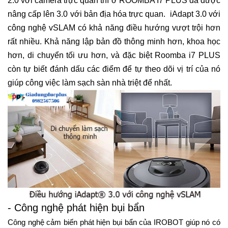
2.0 với camera trực quan thì ở ROOMBA I7 PLUS đã được
nâng cấp lên 3.0 với bản địa hóa trực quan. iAdapt 3.0 với
công nghệ vSLAM có khả năng điều hướng vượt trội hơn
rất nhiều. Khả năng lập bản đồ thông minh hơn, khoa học
hơn, di chuyển tối ưu hơn, và đặc biệt Roomba i7 PLUS
còn tự biết đánh dấu các điểm để tự theo dõi vị trí của nó
giúp công việc làm sạch sàn nhà triệt để nhất.
- Công nghệ phát hiện bụi bẩn
Công nghệ cảm biến phát hiện bụi bẩn của IROBOT giúp nó có