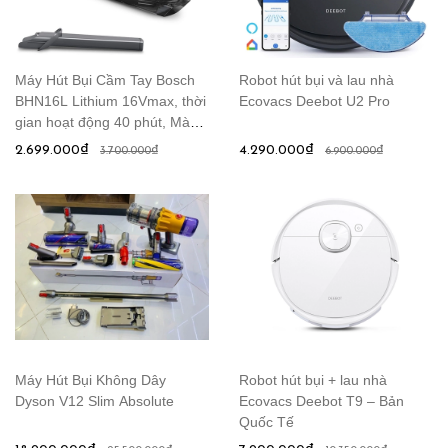
Máy Hút Bụi Cầm Tay Bosch
Robot hút bụi và lau nhà
BHN16L Lithium 16Vmax, thời
Ecovacs Deebot U2 Pro
gian hoạt động 40 phút, Màu
Xám
2.699.000₫
4.290.000₫
3.700.000₫
6.900.000₫
Máy Hút Bụi Không Dây
Robot hút bụi + lau nhà
Dyson V12 Slim Absolute
Ecovacs Deebot T9 – Bản
Quốc Tế