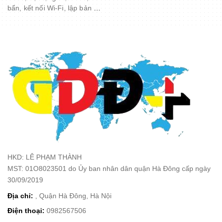
bẩn, kết nối Wi-Fi, lập bản đồ
thông minh, hoạt động với
Alexa, lý tưởng cho lông thú
cưng, thảm, sàn cứng,
màđen
HKD: LÊ PHẠM THÀNH
MST: 01O8023501 do Ủy ban nhân dân quận Hà Đông cấp ngày
30/09/2019
Địa chỉ:
, Quận Hà Đông, Hà Nội
Điện thoại:
0982567506