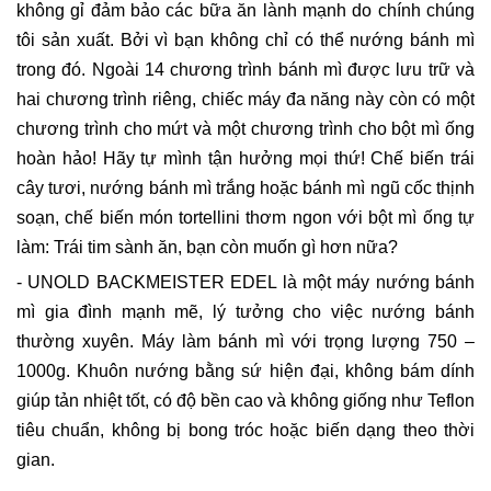
không gỉ đảm bảo các bữa ăn lành mạnh do chính chúng
tôi sản xuất. Bởi vì bạn không chỉ có thể nướng bánh mì
trong đó. Ngoài 14 chương trình bánh mì được lưu trữ và
hai chương trình riêng, chiếc máy đa năng này còn có một
chương trình cho mứt và một chương trình cho bột mì ống
hoàn hảo! Hãy tự mình tận hưởng mọi thứ! Chế biến trái
cây tươi, nướng bánh mì trắng hoặc bánh mì ngũ cốc thịnh
soạn, chế biến món tortellini thơm ngon với bột mì ống tự
làm: Trái tim sành ăn, bạn còn muốn gì hơn nữa?
- UNOLD BACKMEISTER EDEL là một máy nướng bánh
mì gia đình mạnh mẽ, lý tưởng cho việc nướng bánh
thường xuyên. Máy làm bánh mì với trọng lượng 750 –
1000g. Khuôn nướng bằng sứ hiện đại, không bám dính
giúp tản nhiệt tốt, có độ bền cao và không giống như Teflon
tiêu chuẩn, không bị bong tróc hoặc biến dạng theo thời
gian.