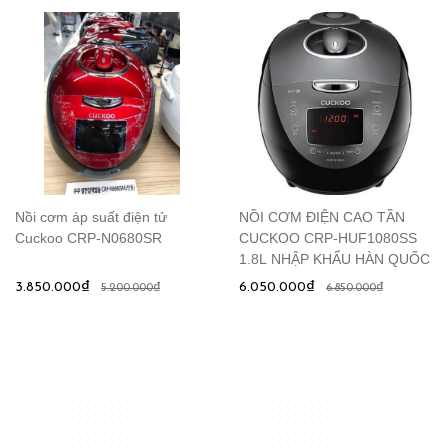
Nồi cơm áp suất điện tử
NỒI CƠM ĐIỆN CAO TẦN
Cuckoo CRP-N0680SR
CUCKOO CRP-HUF1080SS
1.8L NHẬP KHẨU HÀN QUỐC
3.850.000₫
6.050.000₫
5.200.000₫
6.850.000₫