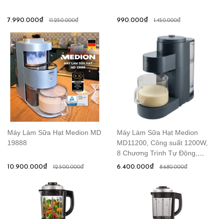
7.990.000₫
990.000₫
11.250.000₫
1.450.000₫
Máy Làm Sữa Hạt Medion MD
Máy Làm Sữa Hạt Medion
19888
MD11200, Công suất 1200W,
8 Chương Trình Tự Động,
Model 2021
10.900.000₫
6.400.000₫
12.500.000₫
8.680.000₫