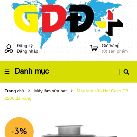
Đăng ký
Giỏ hàng
Đăng nhập
(
0
) sản phẩm
Danh mục
Trang chủ
Máy làm sữa hạt
Máy làm sữa Hạt Caso CB
2200 đa năng
-3%