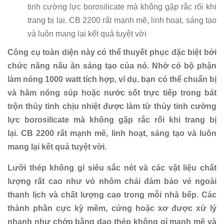
tinh cường lực borosilicate mà không gặp rắc rối khi
trang bị lại. CB 2200 rất mạnh mẽ, linh hoạt, sáng tạo
và luôn mang lại kết quả tuyệt vời
Công cụ toàn diện này có thể thuyết phục đặc biệt bởi
chức năng nấu ăn sáng tạo của nó. Nhờ có bộ phận
làm nóng 1000 watt tích hợp, ví dụ, bạn có thể chuẩn bị
và hâm nóng súp hoặc nước sốt trực tiếp trong bát
trộn thủy tinh chịu nhiệt được làm từ thủy tinh cường
lực borosilicate mà không gặp rắc rối khi trang bị
lại. CB 2200 rất mạnh mẽ, linh hoạt, sáng tạo và luôn
mang lại kết quả tuyệt vời.
Lưỡi thép không gỉ siêu sắc nét và các vật liệu chất
lượng rất cao như vỏ nhôm chải đảm bảo vẻ ngoài
thanh lịch và chất lượng cao trong mỗi nhà bếp. Các
thành phần cực kỳ mềm, cứng hoặc xơ được xử lý
nhanh như chớp bằng dao thép không gỉ mạnh mẽ và