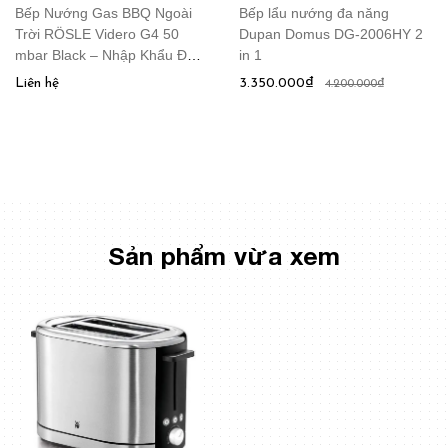
Bếp Nướng Gas BBQ Ngoài
Bếp lẩu nướng đa năng
Trời RÖSLE Videro G4 50
Dupan Domus DG-2006HY 2
mbar Black – Nhập Khẩu Đức
in 1
& EU
Liên hệ
3.350.000₫
4.200.000₫
Sản phẩm vừa xem