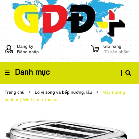
Đăng ký
Giỏ hàng
Đăng nhập
(
0
) sản phẩm
Danh mục
Trang chủ
Lò vi sóng và bếp nướng, lẩu
Máy nướng
bánh mỳ Wmf Lono Toaster