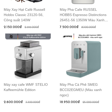
Máy Xay Hạt Café Russell
Máy Pha Cafe RUSSEL
Hobbs Classic 23120-56,
HOBBS Espresso Distinctions
Công suất 140W
26451-56 1350W Màu Xanh
Biển
2.150.000₫
7.500.000₫
2.999.000₫
8.300.000₫
Máy xay cafe WMF STELIO
Máy Pha Cà Phê SMEG
Kaffeemühle Edition
BCC02EGMEU (Màu xanh
ngọc)
2.600.000₫
18.950.000₫
3.300.000₫
25.000.000₫