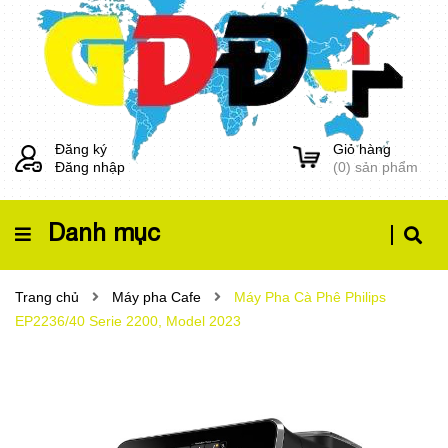
Đăng ký
Giỏ hàng
Đăng nhập
(
0
) sản phẩm
Danh mục
Trang chủ
Máy pha Cafe
Máy Pha Cà Phê Philips
EP2236/40 Serie 2200, Model 2023