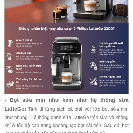
- Bọt sữa mịn như kem nhờ hệ thống sữa
LatteGo:
Tinh tế từng tách cà phê với lớp bọt sữa mịn
như nhung. Hệ thống đánh sữa LatteGo trộn sữa và không
khí ở tốc độ cao trong khoang tạo bọt cải tiến. Sau đó, bọt