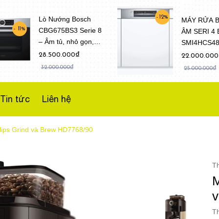
12%
Lò Nướng Bosch
MÁY RỬA 
CBG675BS3 Serie 8
11%
ÂM SERI 4
– Âm tủ, nhỏ gọn,
SMI4HCS4
Dung tích 47 Lít
(Model 202
28.500.000₫
22.000.00
32.000.000₫
25.000.000₫
Tin tức
Liên hệ
lips Grind và Brew HD7768/90
T
M
v
Th