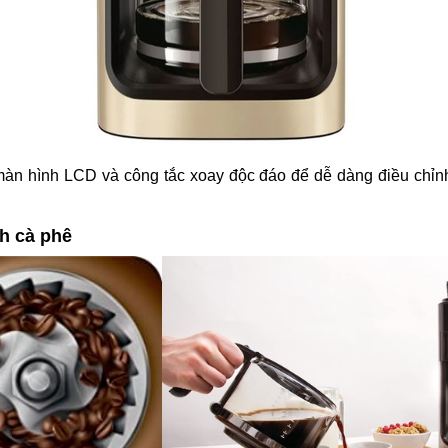
n hình LCD và công tắc xoay độc đáo để dễ dàng điều chỉnh 
ch cà phê