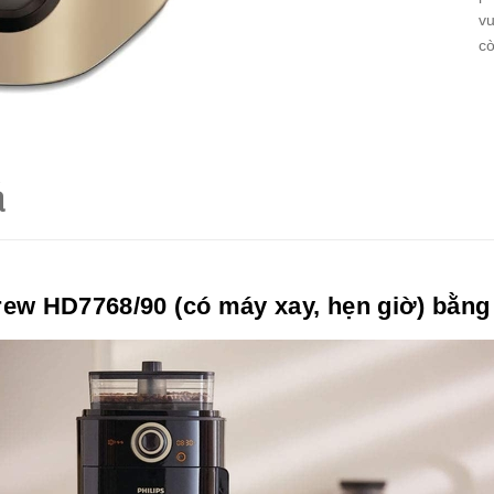
vu
cò
á
rew HD7768/90 (có máy xay, hẹn giờ) bằng