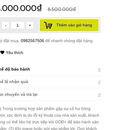
6.000.000₫
8.500.000₫
Thêm vào giỏ hàng
-
+
ọi đặt mua:
0982567506
để nhanh chóng đặt hàng
Yêu thích
hế độ bảo hành
hể lệ nhận quà
n chuyển và trả lại
) Trong trường hợp sản phẩm gặp sự cố hư hỏng
ợc xác định là do lỗi kỹ thuật của nhà sản xuất, khách
ng có thể liên hệ trực tiếp với GDĐ+ để bảo hành sản
ẩm; (2) Khi mang hoặc gửi sản phẩm tới, Quý khách