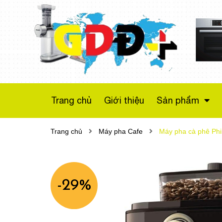
Máy sấy bơm nhiệt
Bosch WTX87M20
Series 8
Liên hệ
Trang chủ
Giới thiệu
Sản phẩm
Trang chủ
Máy pha Cafe
Máy pha cà phê Phi
-29%