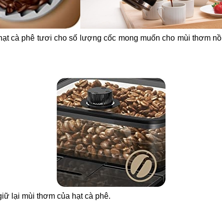
 hạt cà phê tươi cho số lượng cốc mong muốn cho mùi thơm n
ữ lại mùi thơm của hạt cà phê.