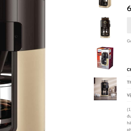
G
C
T
Vậ
(1
đư
hà
ph