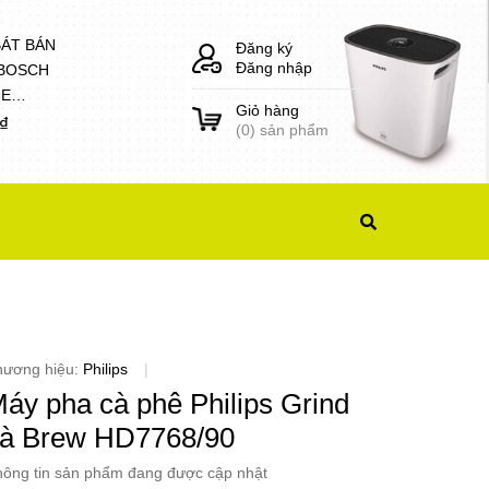
BÁT BÁN
Đăng ký
Đăng nhập
 BOSCH
8E
Giỏ hàng
1)
0₫
(
0
) sản phẩm
hương hiệu:
Philips
|
áy pha cà phê Philips Grind
à Brew HD7768/90
ông tin sản phẩm đang được cập nhật