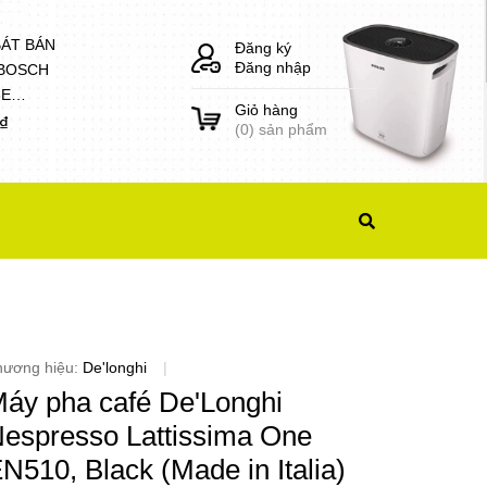
BÁT BÁN
Đăng ký
Đăng nhập
 BOSCH
8E
Giỏ hàng
1)
0₫
(
0
) sản phẩm
hương hiệu:
De'longhi
|
áy pha café De'Longhi
espresso Lattissima One
N510, Black (Made in Italia)