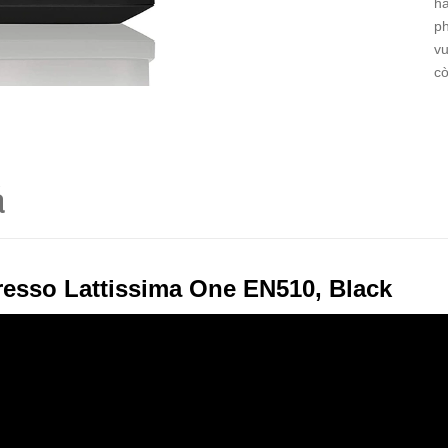
hà
ph
vu
cò
á
esso Lattissima One EN510, Black