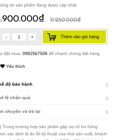
ông tin sản phẩm đang được cập nhật
8.900.000₫
11.250.000₫
Thêm vào giỏ hàng
-
+
ọi đặt mua:
0982567506
để nhanh chóng đặt hàng
Yêu thích
hế độ bảo hành
hể lệ nhận quà
n chuyển và trả lại
) Trong trường hợp sản phẩm gặp sự cố hư hỏng
ợc xác định là do lỗi kỹ thuật của nhà sản xuất, khách