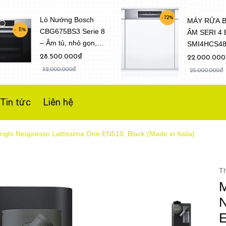
12%
Lò Nướng Bosch
MÁY RỬA 
CBG675BS3 Serie 8
11%
ÂM SERI 4
– Âm tủ, nhỏ gọn,
SMI4HCS4
Dung tích 47 Lít
(Model 202
28.500.000₫
22.000.00
32.000.000₫
25.000.000₫
Tin tức
Liên hệ
ghi Nespresso Lattissima One EN510, Black (Made in Italia)
T
M
N
E