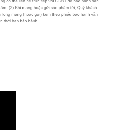
ng có thể liên hệ trực tiếp với GDĐ+ để bảo hành sản
ẩm; (2) Khi mang hoặc gửi sản phẩm tới, Quý khách
i lòng mang (hoặc gửi) kèm theo phiếu bảo hành vẫn
n thời hạn bảo hành.