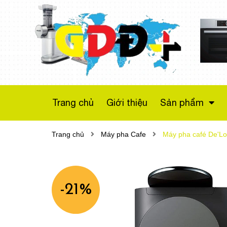
Máy sấy bơm nhiệt
Bosch WTX87M20
Series 8
Liên hệ
Trang chủ
Giới thiệu
Sản phẩm
Trang chủ
Máy pha Cafe
Máy pha café De'Lon
-21%