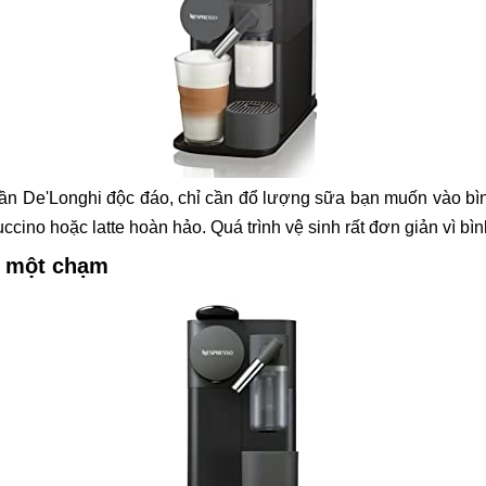
lần De'Longhi độc đáo, chỉ cần đổ lượng sữa bạn muốn vào bình
ccino hoặc latte hoàn hảo. Quá trình vệ sinh rất đơn giản vì b
i một chạm