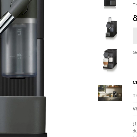
Th
G
C
T
Vậ
(1
đư