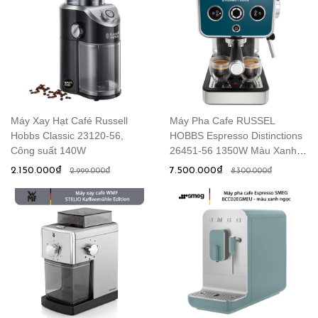
Máy Xay Hạt Café Russell
Máy Pha Cafe RUSSEL
Hobbs Classic 23120-56,
HOBBS Espresso Distinctions
Công suất 140W
26451-56 1350W Màu Xanh
Biển
2.150.000₫
7.500.000₫
2.999.000₫
8.300.000₫