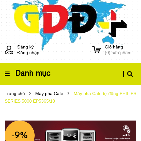
Đăng ký
Giỏ hàng
Đăng nhập
(
0
) sản phẩm
Danh mục
Trang chủ
Máy pha Cafe
Máy pha Cafe tự động PHILIPS
SERIES 5000 EP5365/10
-9%