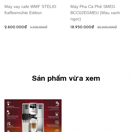
Máy xay cafe WMF STELIO
Máy Pha Cà Phê SMEG
Kaffeemühle Edition
BCC02EGMEU (Màu xanh
ngọc)
2.600.000₫
18.950.000₫
3.300.000₫
25.000.000₫
Sản phẩm vừa xem