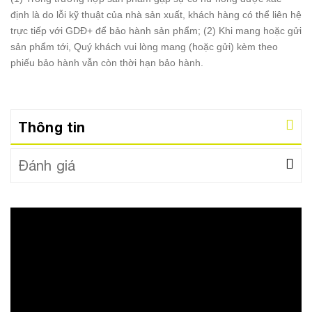
định là do lỗi kỹ thuật của nhà sản xuất, khách hàng có thể liên hệ
trực tiếp với GDĐ+ để bảo hành sản phẩm; (2) Khi mang hoặc gửi
sản phẩm tới, Quý khách vui lòng mang (hoặc gửi) kèm theo
phiếu bảo hành vẫn còn thời hạn bảo hành.
Thông tin
Đánh giá