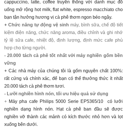
cappuccino, latte, coffee truyền thống với danh mục đồ
uống mở rộng hot milk, flat white, espresso macchiato cho
bạn tận hưởng hương vị cà phê thơm ngon béo ngậy.
+
Chức năng tự động vệ sinh
máy, bình sữa, chế độ tiết
kiệm điện năng, chức năng aroma, điều chỉnh và ghi nhớ
tỷ lệ sữa cafe, nhiệt độ, định lượng, định mức cafe phù
hợp cho từng người.
- 20.000 tách cà phê tốt nhất với máy nghiền gốm bền
vững
+ Các nhà máy của chúng tôi là gốm nguyên chất 100%:
rất cứng và chính xác, để bạn có thể thưởng thức ít nhất
20.000 tách cà phê thơm tươi.
- Lưỡi nghiền hình nón, tối ưu hiệu quả sử dụng
+
Máy pha cafe Philips 5000 Serie EP5365/10 có lưỡi
nghiền dạng hình nón. Hạt cà phê ban đầu sẽ được
nghiền vỡ thành các mảnh có kích thước nhỏ hơn và lọt
xuống bên dưới.