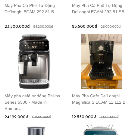
Máy Pha Cà Phê Tự Động
Máy Pha Cà Phê Tự Động
De'longhi ECAM 292.81.B
De'longhi ECAM 292.81.SB
23.500.000₫
23.500.000₫
28.200.000₫
28.000.000₫
Máy pha café tự động Philips
Máy Pha Cafe De’Longhi
Series 5500 - Made in
Magnifica S ECAM 11.112.B
Romania
24.199.000₫
12.550.000₫
30.500.000₫
17.000.000₫