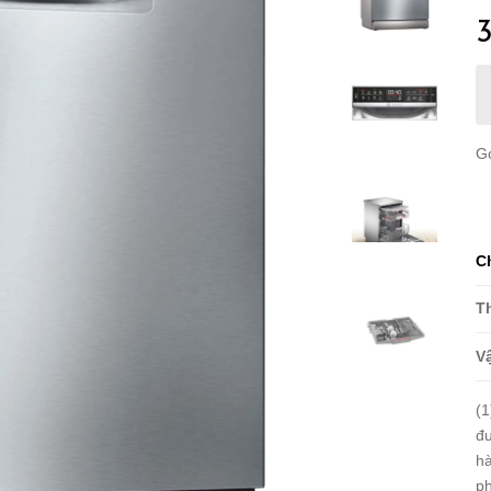
G
C
T
Vậ
(1
đư
hà
ph