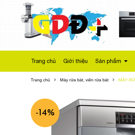
Máy sấy bơm nhiệt
Bosch WTX87M20
Series 8
Liên hệ
Trang chủ
Giới thiệu
Sản phẩm
Trang chủ
Máy rửa bát, viên rửa bát
MÁY RỬ
-14%