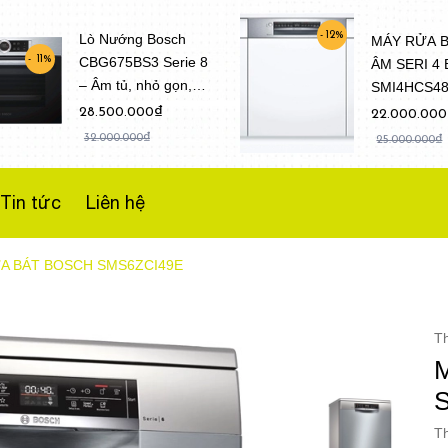
12%
Lò Nướng Bosch
MÁY RỬA 
CBG675BS3 Serie 8
11%
ÂM SERI 4
– Âm tủ, nhỏ gọn,
SMI4HCS4
Dung tích 47 Lít
(Model 202
28.500.000₫
22.000.00
32.000.000₫
25.000.000₫
Tin tức
Liên hệ
A BÁT BOSCH SMS6ZCI49E
T
Th