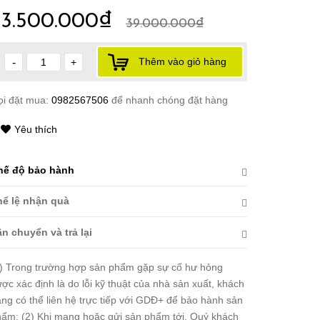
33.500.000₫
39.000.000₫
Thêm vào giỏ hàng
-
+
ọi đặt mua:
0982567506
để nhanh chóng đặt hàng
Yêu thích
hế độ bảo hành
hể lệ nhận quà
n chuyển và trả lại
) Trong trường hợp sản phẩm gặp sự cố hư hỏng
ợc xác định là do lỗi kỹ thuật của nhà sản xuất, khách
ng có thể liên hệ trực tiếp với GDĐ+ để bảo hành sản
ẩm; (2) Khi mang hoặc gửi sản phẩm tới, Quý khách