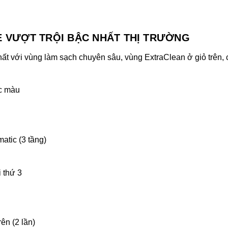
E VƯỢT TRỘI BẬC NHẤT THỊ TRƯỜNG
ất với vùng làm sạch chuyên sâu, vùng ExtraClean ở giỏ trên, 
úc màu
atic (3 tầng)
i thứ 3
rên (2 lần)