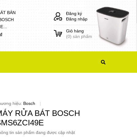
BÁT BÁN
Đăng ký
Đăng nhập
 BOSCH
8E
Giỏ hàng
1)
0₫
(
0
) sản phẩm
hương hiệu:
Bosch
|
MÁY RỬA BÁT BOSCH
SMS6ZCI49E
ông tin sản phẩm đang được cập nhật