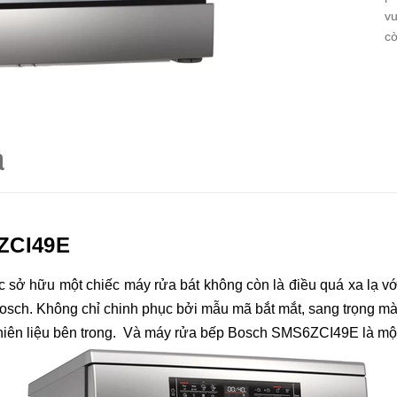
vu
cò
á
ZCI49E
 sở hữu một chiếc máy rửa bát không còn là điều quá xa lạ với 
osch. Không chỉ chinh phục bởi mẫu mã bắt mắt, sang trọng mà 
 nhiên liệu bên trong. Và máy rửa bếp Bosch SMS6ZCI49E là mộ