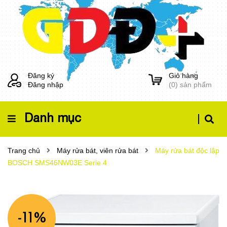
Đăng ký
Giỏ hàng
Đăng nhập
(
0
) sản phẩm
Danh mục
Trang chủ
Máy rửa bát, viên rửa bát
Máy rửa bát độc lập
BOSCH SMS46NW03E Serie 4
-11%