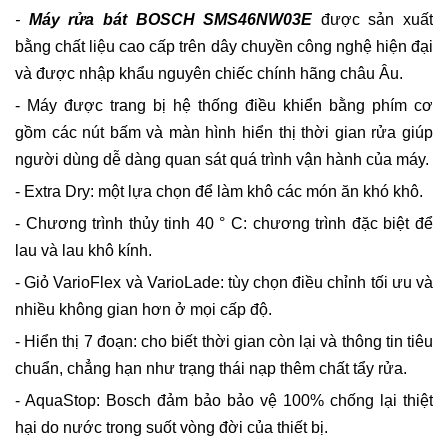
-
Máy rửa bát BOSCH SMS46NW03E
được sản xuất
bằng chất liệu cao cấp trên dây chuyền công nghệ hiện đại
và được nhập khẩu nguyên chiếc chính hãng châu Âu.
- Máy được trang bị hệ thống điều khiển bằng phím cơ
gồm các nút bấm và màn hình hiển thị thời gian rửa giúp
người dùng dễ dàng quan sát quá trình vận hành của máy.
- Extra Dry: một lựa chọn để làm khô các món ăn khó khô.
- Chương trình thủy tinh 40 ° C: chương trình đặc biệt để
lau và lau khô kính.
- Giỏ VarioFlex và VarioLade: tùy chọn điều chỉnh tối ưu và
nhiều không gian hơn ở mọi cấp độ.
- Hiển thị 7 đoạn: cho biết thời gian còn lại và thông tin tiêu
chuẩn, chẳng hạn như trạng thái nạp thêm chất tẩy rửa.
- AquaStop: Bosch đảm bảo bảo vệ 100% chống lại thiệt
hại do nước trong suốt vòng đời của thiết bị.