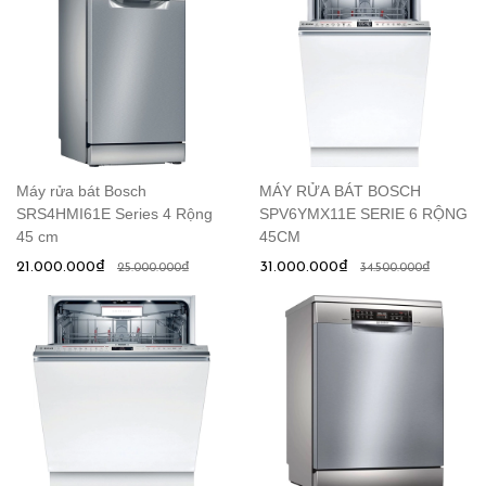
Máy rửa bát Bosch
MÁY RỬA BÁT BOSCH
SRS4HMI61E Series 4 Rộng
SPV6YMX11E SERIE 6 RỘNG
45 cm
45CM
21.000.000₫
31.000.000₫
25.000.000₫
34.500.000₫