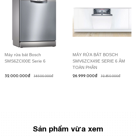
Máy rửa bát Bosch
MÁY RỬA BÁT BOSCH
SMS6ZCI00E Serie 6
SMV6ZCX49E SERIE 6 ÂM
TOÀN PHẦN
32.000.000₫
26.999.000₫
38.500.000₫
32.850.000₫
Sản phẩm vừa xem