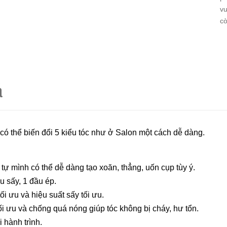
vu
cò
á
có thể biến đổi 5 kiểu tóc như ở Salon một cách dễ dàng.
em tự mình có thể dễ dàng tạo xoăn, thẳng, uốn cụp tùy ý.
u sấy, 1 đầu ép.
ối ưu và hiệu suất sấy tối ưu.
tối ưu và chống quá nóng giúp tóc không bị cháy, hư tổn.
 hành trình.