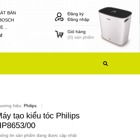
BÁT BÁN
Đăng ký
Đăng nhập
 BOSCH
8E
Giỏ hàng
1)
0₫
(
0
) sản phẩm
hương hiệu:
Philips
|
áy tạo kiểu tóc Philips
HP8653/00
ông tin sản phẩm đang được cập nhật