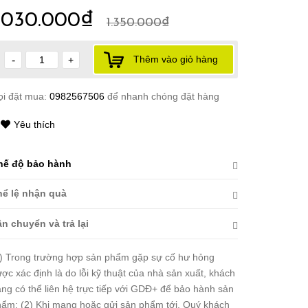
1.030.000₫
1.350.000₫
Thêm vào giỏ hàng
-
+
ọi đặt mua:
0982567506
để nhanh chóng đặt hàng
Yêu thích
hế độ bảo hành
hể lệ nhận quà
n chuyển và trả lại
) Trong trường hợp sản phẩm gặp sự cố hư hỏng
ợc xác định là do lỗi kỹ thuật của nhà sản xuất, khách
ng có thể liên hệ trực tiếp với GDĐ+ để bảo hành sản
ẩm; (2) Khi mang hoặc gửi sản phẩm tới, Quý khách