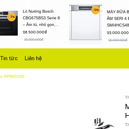
12%
Lò Nướng Bosch
MÁY RỬA 
CBG675BS3 Serie 8
11%
ÂM SERI 4
– Âm tủ, nhỏ gọn,
SMI4HCS4
Dung tích 47 Lít
(Model 202
28.500.000₫
22.000.00
32.000.000₫
25.000.000₫
Tin tức
Liên hệ
ips HP8653/00
T
M
Th