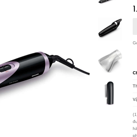
G
C
T
Vậ
(1
đư
hà
ph