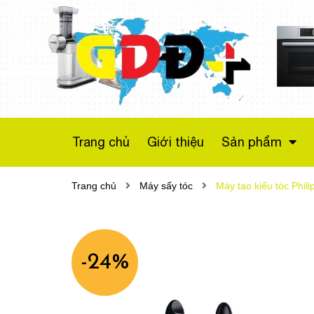
Máy sấy bơm nhiệt
Bosch WTX87M20
Series 8
Liên hệ
Trang chủ
Giới thiệu
Sản phẩm
Trang chủ
Máy sấy tóc
Máy tạo kiểu tóc Phil
-24%