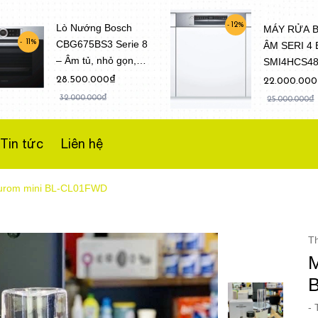
12%
Lò Nướng Bosch
MÁY RỬA 
CBG675BS3 Serie 8
11%
ÂM SERI 4
– Âm tủ, nhỏ gọn,
SMI4HCS4
Dung tích 47 Lít
(Model 202
28.500.000₫
22.000.00
32.000.000₫
25.000.000₫
Tin tức
Liên hệ
Hurom mini BL-CL01FWD
T
M
-