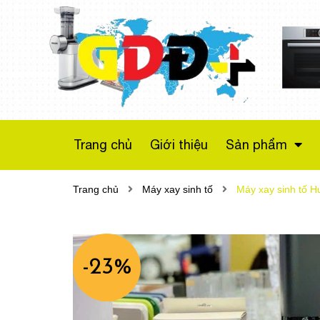
Máy sấy bơm nhiệt
Bosch WTX87M20
Series 8
Liên hệ
Trang chủ
Giới thiệu
Sản phẩm
Trang chủ
Máy xay sinh tố
Máy xay sinh tố 
-23%