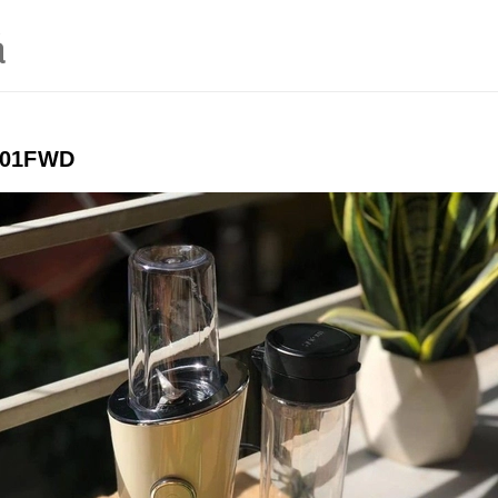
á
CL01FWD