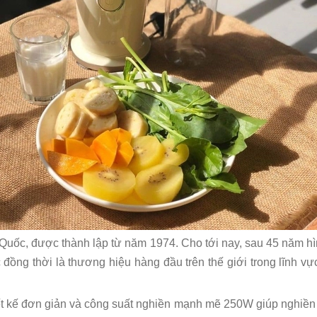
Hàn Quốc, được thành lập từ năm 1974. Cho tới nay, sau 45 năm 
đồng thời là thương hiệu hàng đầu trên thế giới trong lĩnh v
̂́t kế đơn giản và công suất nghiền mạnh mẽ 250W giúp nghiề