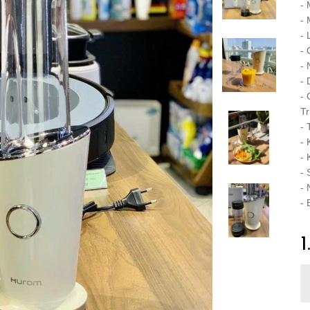
-
-
- 
- 
- 
- 
- 
Tr
- 
- 
- 
- 
-
- 