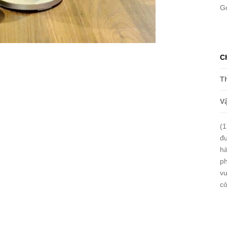
G
C
T
Vậ
(1
đư
hà
ph
vu
cò