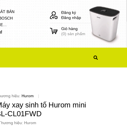
BÁT BÁN
Đăng ký
Đăng nhập
 BOSCH
8E
Giỏ hàng
1)
0₫
(
0
) sản phẩm
hương hiệu:
Hurom
|
áy xay sinh tố Hurom mini
BL-CL01FWD
 Thương hiệu: Hurom