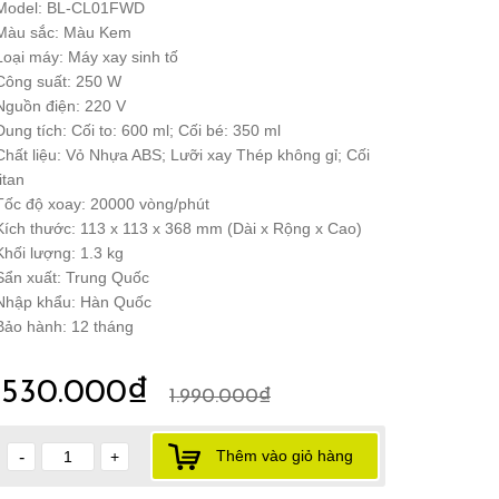
 Model: BL-CL01FWD
 Màu sắc: Màu Kem
Loại máy: Máy xay sinh tố
Công suất: 250 W
Nguồn điện: 220 V
Dung tích: Cối to: 600 ml; Cối bé: 350 ml
Chất liệu: Vỏ Nhựa ABS; Lưỡi xay Thép không gỉ; Cối
itan
Tốc độ xoay: 20000 vòng/phút
Kích thước: 113 x 113 x 368 mm (Dài x Rộng x Cao)
Khối lượng: 1.3 kg
Sẩn xuất: Trung Quốc
 Nhập khẩu: Hàn Quốc
Bảo hành: 12 tháng
1.530.000₫
1.990.000₫
Thêm vào giỏ hàng
-
+