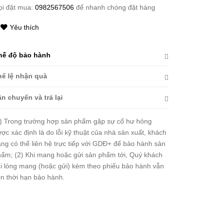
ọi đặt mua:
0982567506
để nhanh chóng đặt hàng
Yêu thích
hế độ bảo hành
hể lệ nhận quà
n chuyển và trả lại
) Trong trường hợp sản phẩm gặp sự cố hư hỏng
ợc xác định là do lỗi kỹ thuật của nhà sản xuất, khách
ng có thể liên hệ trực tiếp với GDĐ+ để bảo hành sản
ẩm; (2) Khi mang hoặc gửi sản phẩm tới, Quý khách
i lòng mang (hoặc gửi) kèm theo phiếu bảo hành vẫn
n thời hạn bảo hành.