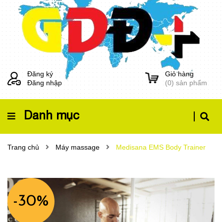
Đăng ký
Giỏ hàng
Đăng nhập
(
0
) sản phẩm
Danh mục
Trang chủ
Máy massage
Medisana EMS Body Trainer
-30%