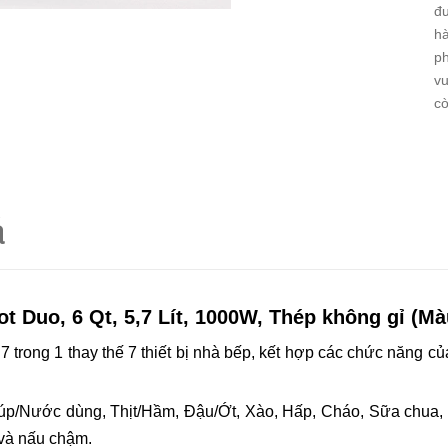
đư
hà
ph
vu
cò
á
Pot Duo, 6 Qt, 5,7 Lít, 1000W, Thép không gỉ (M
nh 7 trong 1 thay thế 7 thiết bị nhà bếp, kết hợp các chức năng 
 Súp/Nước dùng, Thịt/Hầm, Đậu/Ớt, Xào, Hấp, Cháo, Sữa chua,
 và nấu chậm.