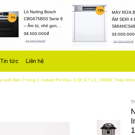
12%
Lò Nướng Bosch
MÁY RỬA 
CBG675BS3 Serie 8
11%
ÂM SERI 4
– Âm tủ, nhỏ gọn,
SMI4HCS4
Dung tích 47 Lít
(Model 202
28.500.000₫
22.000.00
32.000.000₫
25.000.000₫
Tin tức
Liên hệ
p suất điện 7 trong 1, Instant Pot Duo, 6 Qt, 5,7 Lít, 1000W, Thép khô
T
N
I
1