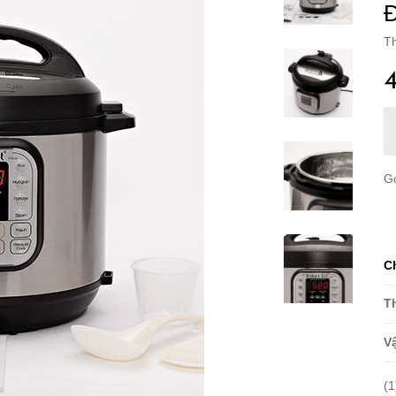
Đ
Th
G
C
T
Vậ
(1