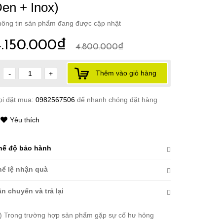
en + Inox)
ông tin sản phẩm đang được cập nhật
4.150.000₫
4.800.000₫
Thêm vào giỏ hàng
-
+
ọi đặt mua:
0982567506
để nhanh chóng đặt hàng
Yêu thích
hế độ bảo hành
hể lệ nhận quà
n chuyển và trả lại
) Trong trường hợp sản phẩm gặp sự cố hư hỏng