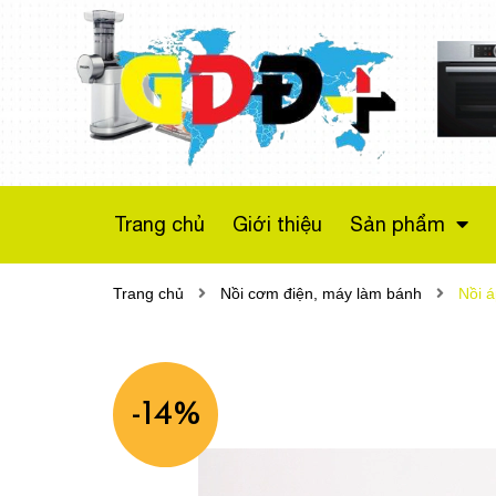
Máy sấy bơm nhiệt
Bosch WTX87M20
Series 8
Liên hệ
Trang chủ
Giới thiệu
Sản phẩm
Trang chủ
Nồi cơm điện, máy làm bánh
Nồi á
-14%