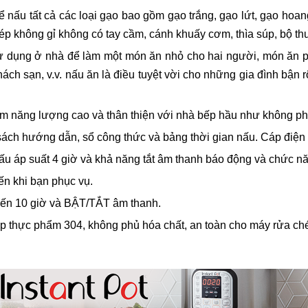
 nấu tất cả các loại gạo bao gồm gạo trắng, gạo lứt, gạo hoang
p không gỉ không có tay cầm, cánh khuấy cơm, thìa súp, bộ thu 
 sử dụng ở nhà để làm một món ăn nhỏ cho hai người, món ăn phụ
ch sạn, v.v. nấu ăn là điều tuyệt vời cho những gia đình bận r
ệm năng lượng cao và thân thiện với nhà bếp hầu như không ph
, sách hướng dẫn, sổ công thức và bảng thời gian nấu. Cáp đi
nấu áp suất 4 giờ và khả năng tắt âm thanh báo động và chức n
ến khi bạn phục vụ.
 đến 10 giờ và BẬT/TẮT âm thanh.
cấp thực phẩm 304, không phủ hóa chất, an toàn cho máy rửa ché