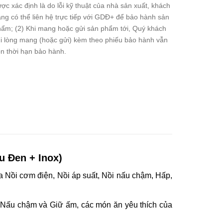
ợc xác định là do lỗi kỹ thuật của nhà sản xuất, khách
ng có thể liên hệ trực tiếp với GDĐ+ để bảo hành sản
ẩm; (2) Khi mang hoặc gửi sản phẩm tới, Quý khách
i lòng mang (hoặc gửi) kèm theo phiếu bảo hành vẫn
n thời hạn bảo hành.
àu Đen + Inox)
của Nồi cơm điện, Nồi áp suất, Nồi nấu chậm, Hấp,
 Nấu chậm và Giữ ấm, các món ăn yêu thích của