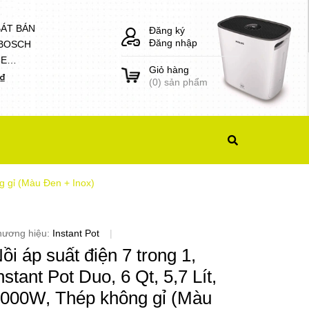
BÁT BÁN
Đăng ký
Đăng nhập
 BOSCH
8E
Giỏ hàng
1)
0₫
(
0
) sản phẩm
ng gỉ (Màu Đen + Inox)
hương hiệu:
Instant Pot
|
ồi áp suất điện 7 trong 1,
nstant Pot Duo, 6 Qt, 5,7 Lít,
000W, Thép không gỉ (Màu