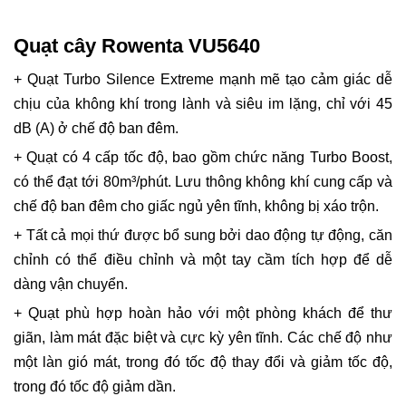
Quạt cây Rowenta VU5640
+ Quạt Turbo Silence Extreme mạnh mẽ tạo cảm giác dễ
chịu của không khí trong lành và siêu im lặng, chỉ với 45
dB (A) ở chế độ ban đêm.
+ Quạt có 4 cấp tốc độ, bao gồm chức năng Turbo Boost,
có thể đạt tới 80m³/phút. Lưu thông không khí cung cấp và
chế độ ban đêm cho giấc ngủ yên tĩnh, không bị xáo trộn.
+ Tất cả mọi thứ được bổ sung bởi dao động tự động, căn
chỉnh có thể điều chỉnh và một tay cầm tích hợp để dễ
dàng vận chuyển.
+ Quạt phù hợp hoàn hảo với một phòng khách để thư
giãn, làm mát đặc biệt và cực kỳ yên tĩnh. Các chế độ như
một làn gió mát, trong đó tốc độ thay đổi và giảm tốc độ,
trong đó tốc độ giảm dần.