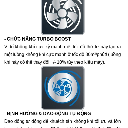
- CHỨC NĂNG TURBO BOOST
Vị trí không khí cực kỳ mạnh mẽ: tốc độ thứ tư này tạo ra
một luồng không khí cực mạnh ở tốc độ
80m³/phút
! (luồng
khí này có thể thay đổi +/- 10% tùy theo kiểu máy).
- ĐỊNH HƯỚNG & DAO ĐỘNG TỰ ĐỘNG
Dao động tự động để khuếch tán không khí tối ưu và lớn