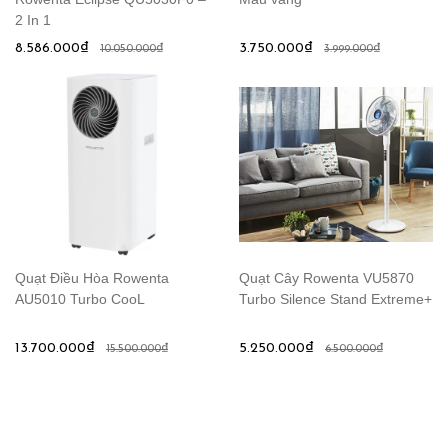
2 In 1
8.586.000₫
3.750.000₫
10.050.000₫
3.999.000₫
Quạt Điều Hòa Rowenta
Quạt Cây Rowenta VU5870
AU5010 Turbo CooL
Turbo Silence Stand Extreme+
13.700.000₫
5.250.000₫
15.500.000₫
6.500.000₫