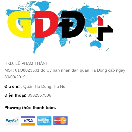
HKD: LÊ PHẠM THÀNH
MST: 01O8023501 do Ủy ban nhân dân quận Hà Đông cấp ngày
30/09/2019
Địa chỉ:
, Quận Hà Đông, Hà Nội
Điện thoại:
0982567506
Phương thức thanh toán: