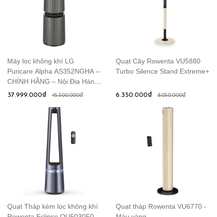
Máy lọc không khí LG
Quạt Cây Rowenta VU5880
Puricare Alpha AS352NGHA –
Turbo Silence Stand Extreme+
CHÍNH HÃNG – Nội Địa Hàn
Quốc
37.999.000₫
6.350.000₫
45.500.000₫
8.050.000₫
Quạt Tháp kèm lọc không khí
Quạt tháp Rowenta VU6770 -
Rowenta Eclipse QU5030F0 –
Màu vàng