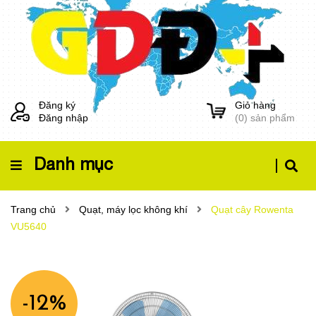
Đăng ký
Giỏ hàng
Đăng nhập
(
0
) sản phẩm
Danh mục
Trang chủ
Quạt, máy lọc không khí
Quạt cây Rowenta
VU5640
-12%