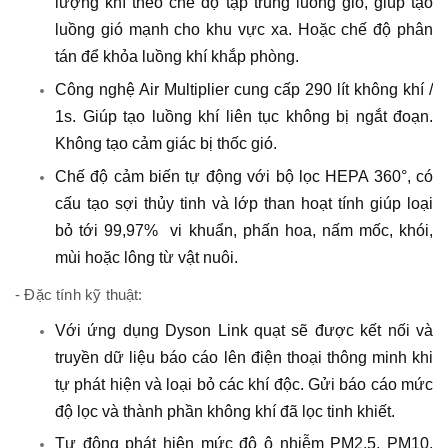
lượng khí theo chế độ tập trung luồng gió, giúp tạo
luồng gió mạnh cho khu vực xa. Hoặc chế độ phân
tán để khỏa luồng khí khắp phòng.
Công nghệ Air Multiplier cung cấp 290 lít không khí /
1s. Giúp tạo luồng khí liên tục không bị ngắt đoạn.
Không tạo cảm giác bị thốc gió.
Chế độ cảm biến tự động với bộ lọc HEPA 360°, có
cấu tạo sợi thủy tinh và lớp than hoạt tính giúp loại
bỏ tới 99,97% vi khuẩn, phấn hoa, nấm mốc, khói,
mùi hoặc lông từ vật nuôi.
- Đặc tính kỹ thuật:
Với ứng dụng Dyson Link quạt sẽ được kết nối và
truyền dữ liệu báo cáo lên điện thoại thông minh khi
tự phát hiện và loại bỏ các khí độc. Gửi báo cáo mức
độ lọc và thành phần không khí đã lọc tinh khiết.
Tự động phát hiện mức độ ô nhiễm PM2.5, PM10,