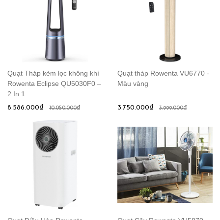
Quạt Tháp kèm lọc không khí
Quạt tháp Rowenta VU6770 -
Rowenta Eclipse QU5030F0 –
Màu vàng
2 In 1
8.586.000₫
3.750.000₫
10.050.000₫
3.999.000₫