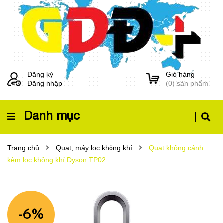
Đăng ký
Giỏ hàng
Đăng nhập
(
0
) sản phẩm
Danh mục
Trang chủ
Quạt, máy lọc không khí
Quạt không cánh
kèm lọc không khí Dyson TP02
-6%