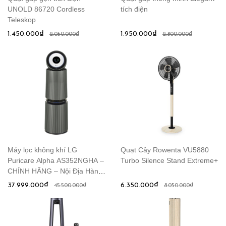
UNOLD 86720 Cordless
tích điện
Teleskop
1.450.000₫
1.950.000₫
2.050.000₫
2.800.000₫
Máy lọc không khí LG
Quạt Cây Rowenta VU5880
Puricare Alpha AS352NGHA –
Turbo Silence Stand Extreme+
CHÍNH HÃNG – Nội Địa Hàn
Quốc
37.999.000₫
6.350.000₫
45.500.000₫
8.050.000₫