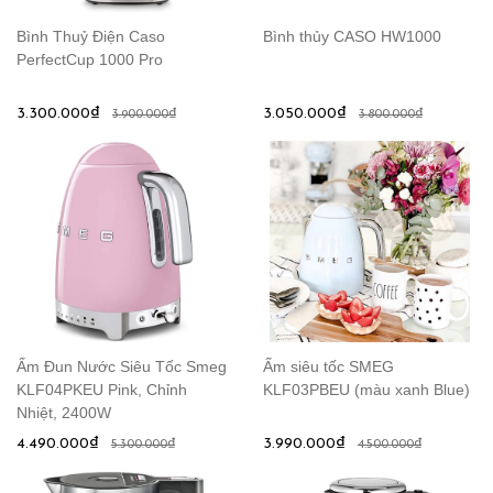
Bình Thuỷ Điện Caso
Bình thủy CASO HW1000
PerfectCup 1000 Pro
3.300.000₫
3.050.000₫
3.900.000₫
3.800.000₫
Ấm Đun Nước Siêu Tốc Smeg
Ấm siêu tốc SMEG
KLF04PKEU Pink, Chỉnh
KLF03PBEU (màu xanh Blue)
Nhiệt, 2400W
4.490.000₫
3.990.000₫
5.300.000₫
4.500.000₫