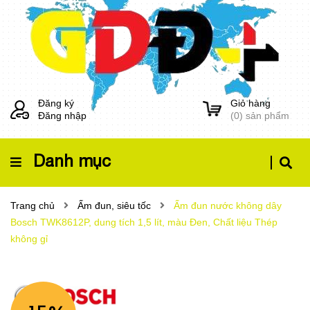
Đăng ký
Giỏ hàng
Đăng nhập
(
0
) sản phẩm
Danh mục
Trang chủ
Ấm đun, siêu tốc
Ấm đun nước không dây
Bosch TWK8612P, dung tích 1,5 lít, màu Đen, Chất liệu Thép
không gỉ