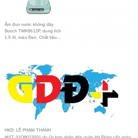
Ấm đun nước không dây
Bosch TWK8612P, dung tích
1,5 lít, màu Đen, Chất liệu
Thép không gỉ
HKD: LÊ PHẠM THÀNH
MST: 01O8023501 do Ủy ban nhân dân quận Hà Đông cấp ngày