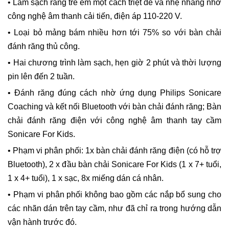
• Làm sạch răng trẻ em một cách triệt để và nhẹ nhàng nhờ
công nghệ âm thanh cải tiến, điện áp 110-220 V.
• Loại bỏ mảng bám nhiều hơn tới 75% so với bàn chải
đánh răng thủ công.
• Hai chương trình làm sạch, hẹn giờ 2 phút và thời lượng
pin lên đến 2 tuần.
• Đánh răng đúng cách nhờ ứng dụng Philips Sonicare
Coaching và kết nối Bluetooth với bàn chải đánh răng; Bàn
chải đánh răng điện với công nghệ âm thanh tay cầm
Sonicare For Kids.
• Phạm vi phân phối: 1x bàn chải đánh răng điện (có hỗ trợ
Bluetooth), 2 x đầu bàn chải Sonicare For Kids (1 x 7+ tuổi,
1 x 4+ tuổi), 1 x sạc, 8x miếng dán cá nhân.
• Phạm vi phân phối không bao gồm các nắp bổ sung cho
các nhãn dán trên tay cầm, như đã chỉ ra trong hướng dẫn
vận hành trước đó.