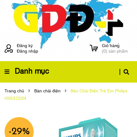
Đăng ký
Giỏ hàng
Đăng nhập
(
0
) sản phẩm
Danh mục
Trang chủ
Bàn chải điện
Bàn Chải Điện Trẻ Em Philips
HX6322/04
-29%