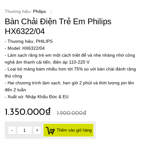
Thương hiệu:
Philips
|
Bàn Chải Điện Trẻ Em Philips
HX6322/04
- Thương hiệu: PHILIPS
- Model: HX6322/04
- Làm sạch răng trẻ em một cách triệt để và nhẹ nhàng nhờ công
nghệ âm thanh cải tiến, điện áp 110-220 V.
- Loại bỏ mảng bám nhiều hơn tới 75% so với bàn chải đánh răng
thủ công
- Hai chương trình làm sạch, hẹn giờ 2 phút và thời lượng pin lên
đến 2 tuần
- Xuất xứ: Nhập Khẩu Đức & EU
1.350.000₫
1.900.000₫
-
+
Thêm vào giỏ hàng