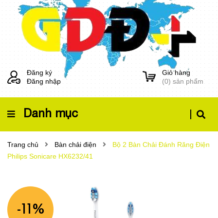
Đăng ký
Giỏ hàng
Đăng nhập
(
0
) sản phẩm
Danh mục
Trang chủ
Bàn chải điện
Bộ 2 Bàn Chải Đánh Răng Điện
Philips Sonicare HX6232/41
-11%