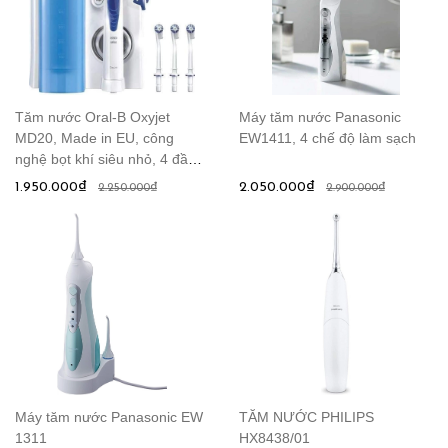
Tăm nước Oral-B Oxyjet
Máy tăm nước Panasonic
MD20, Made in EU, công
EW1411, 4 chế độ làm sạch
nghệ bọt khí siêu nhỏ, 4 đầu
phun cho cả gia đình
1.950.000₫
2.050.000₫
2.250.000₫
2.900.000₫
Máy tăm nước Panasonic EW
TĂM NƯỚC PHILIPS
1311
HX8438/01