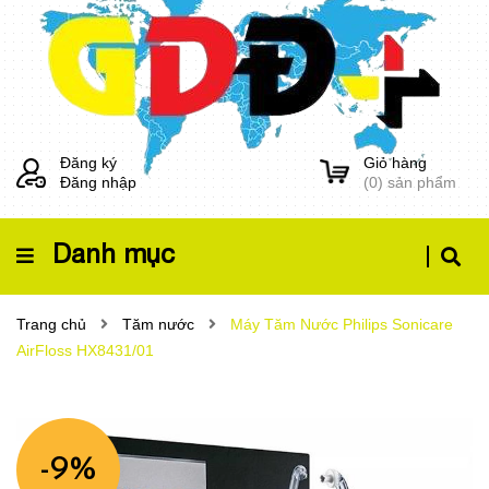
Đăng ký
Giỏ hàng
Đăng nhập
(
0
) sản phẩm
Danh mục
Trang chủ
Tăm nước
Máy Tăm Nước Philips Sonicare
AirFloss HX8431/01
-9%