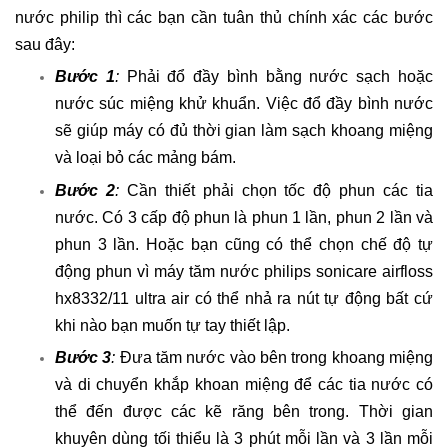
nước philip thì các bạn cần tuân thủ chính xác các bước
sau đây:
Bước 1
:
Phải đổ đầy bình bằng nước sạch hoặc
nước súc miệng khử khuẩn. Việc đổ đầy bình nước
sẽ giúp máy có đủ thời gian làm sạch khoang miệng
và loại bỏ các mảng bám.
Bước 2
:
Cần thiết phải chọn tốc độ phun các tia
nước. Có 3 cấp độ phun là phun 1 lần, phun 2 lần và
phun 3 lần. Hoặc bạn cũng có thể chọn chế độ tự
động phun vì máy tăm nước philips sonicare airfloss
hx8332/11 ultra air có thể nhả ra nút tự động bất cứ
khi nào bạn muốn tự tay thiết lập.
Bước 3
:
Đưa tăm nước vào bên trong khoang miệng
và di chuyển khắp khoan miệng để các tia nước có
thể đến được các kẽ răng bên trong. Thời gian
khuyên dùng tối thiểu là 3 phút mỗi lần và 3 lần mỗi