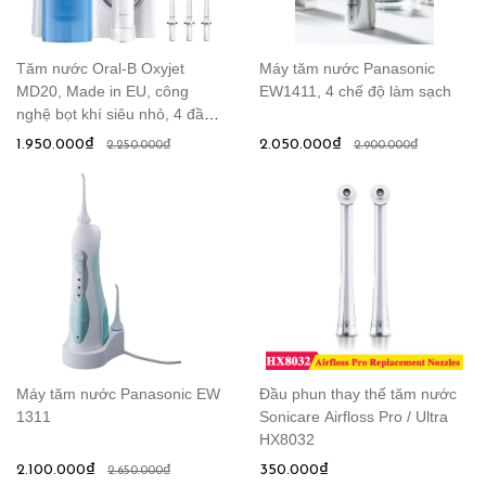
Tăm nước Oral-B Oxyjet
Máy tăm nước Panasonic
MD20, Made in EU, công
EW1411, 4 chế độ làm sạch
nghệ bọt khí siêu nhỏ, 4 đầu
phun cho cả gia đình
1.950.000₫
2.050.000₫
2.250.000₫
2.900.000₫
Máy tăm nước Panasonic EW
Đầu phun thay thế tăm nước
1311
Sonicare Airfloss Pro / Ultra
HX8032
2.100.000₫
350.000₫
2.650.000₫