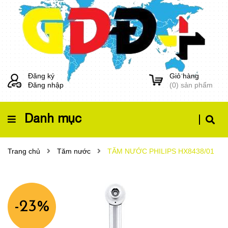
Đăng ký
Giỏ hàng
Đăng nhập
(
0
) sản phẩm
Danh mục
Trang chủ
Tăm nước
TĂM NƯỚC PHILIPS HX8438/01
-23%