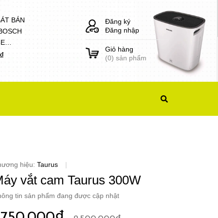
BÁT BÁN
Đăng ký
Đăng nhập
 BOSCH
8E
Giỏ hàng
1)
0₫
(
0
) sản phẩm
hương hiệu:
Taurus
|
áy vắt cam Taurus 300W
ông tin sản phẩm đang được cập nhật
1.750.000₫