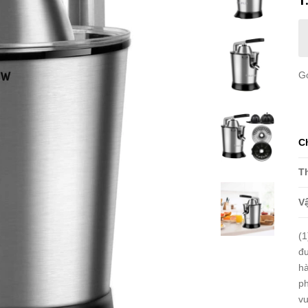
G
C
T
Vậ
(1
đư
hà
ph
vu