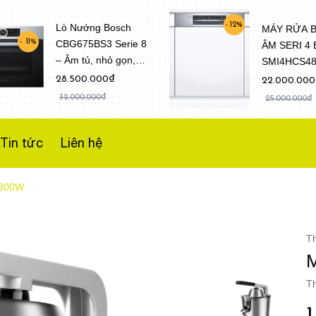
12%
Lò Nướng Bosch
MÁY RỬA 
CBG675BS3 Serie 8
11%
ÂM SERI 4
– Âm tủ, nhỏ gọn,
SMI4HCS4
Dung tích 47 Lít
(Model 202
28.500.000₫
22.000.00
32.000.000₫
25.000.000₫
Tin tức
Liên hệ
 300W
T
M
Th