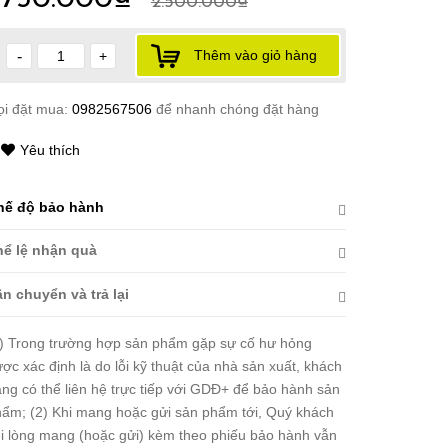
2.500.000₫
Thêm vào giỏ hàng
-
+
ọi đặt mua:
0982567506
để nhanh chóng đặt hàng
Yêu thích
hế độ bảo hành
hể lệ nhận quà
n chuyển và trả lại
) Trong trường hợp sản phẩm gặp sự cố hư hỏng
ợc xác định là do lỗi kỹ thuật của nhà sản xuất, khách
ng có thể liên hệ trực tiếp với GDĐ+ để bảo hành sản
ẩm; (2) Khi mang hoặc gửi sản phẩm tới, Quý khách
i lòng mang (hoặc gửi) kèm theo phiếu bảo hành vẫn