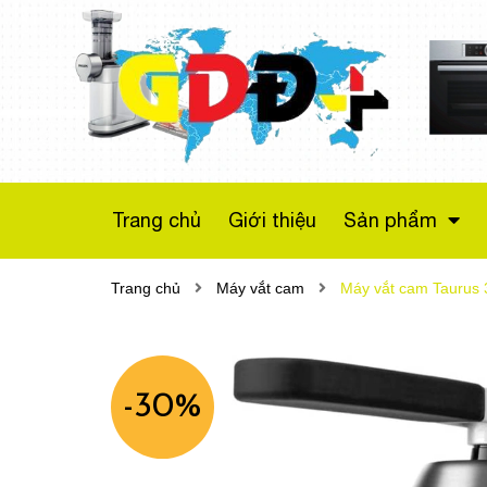
Máy sấy bơm nhiệt
Bosch WTX87M20
Series 8
Liên hệ
Trang chủ
Giới thiệu
Sản phẩm
Trang chủ
Máy vắt cam
Máy vắt cam Taurus
-30%