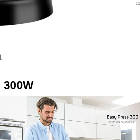
cò
á
s 300W