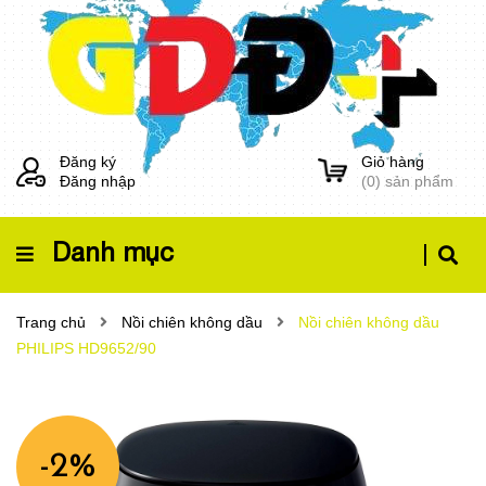
Đăng ký
Giỏ hàng
Đăng nhập
(
0
) sản phẩm
Danh mục
Trang chủ
Nồi chiên không dầu
Nồi chiên không dầu
PHILIPS HD9652/90
-2%