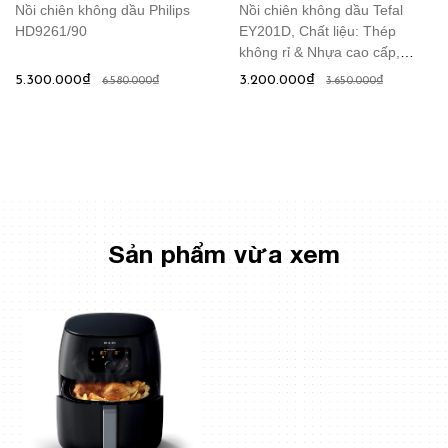
Nồi chiên không dầu Philips
Nồi chiên không dầu Tefal
HD9261/90
EY201D, Chất liệu: Thép
không rỉ & Nhựa cao cấp,
dùng được 4 chức năng nấu
5.300.000₫
3.200.000₫
6.580.000₫
3.650.000₫
nướng, Dung tích 4,2L
Sản phẩm vừa xem