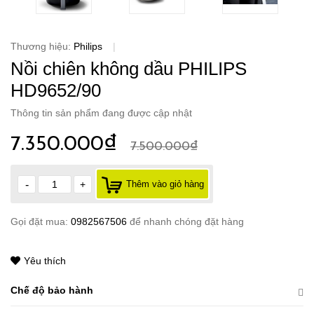
Thương hiệu:
Philips
|
Nồi chiên không dầu PHILIPS
HD9652/90
Thông tin sản phẩm đang được cập nhật
7.350.000₫
7.500.000₫
-
+
Thêm vào giỏ hàng
Gọi đặt mua:
0982567506
để nhanh chóng đặt hàng
Yêu thích
Chế độ bảo hành