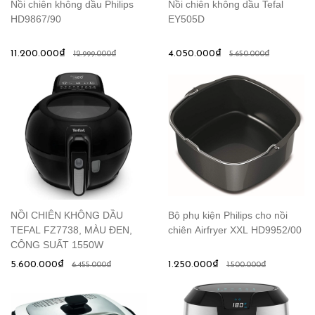
Nồi chiên không dầu Philips
Nồi chiên không dầu Tefal
HD9867/90
EY505D
11.200.000₫
4.050.000₫
12.999.000₫
5.650.000₫
NỒI CHIÊN KHÔNG DẦU
Bộ phụ kiện Philips cho nồi
TEFAL FZ7738, MÀU ĐEN,
chiên Airfryer XXL HD9952/00
CÔNG SUẤT 1550W
5.600.000₫
1.250.000₫
6.455.000₫
1.500.000₫