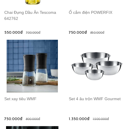
Chai Đựng Dầu Ăn Tescoma
Ổ cắm điện POWERFIX
642762
550.000₫
750.000₫
700.000₫
850.000₫
Set xay tiêu WMF
Set 4 âu trộn WMF Gourmet
750.000₫
1.350.000₫
800.000₫
1.500.000₫